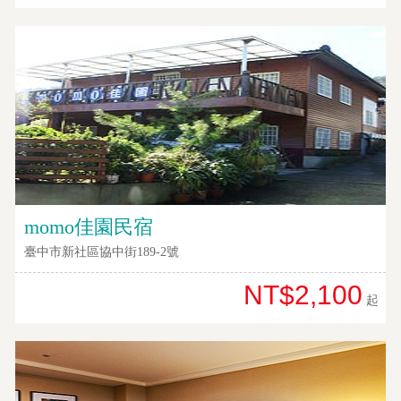
提
案
飯
店
合
作
廠
momo佳園民宿
商
臺中市新社區協中街189-2號
合
作
NT$2,100
起
旅
伴
計