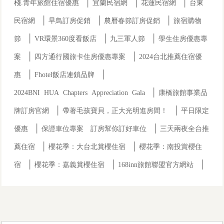
│
│
│
棧.青年旅館住宿優惠
宜蘭民宿網
花蓮民宿網
台東
│
│
│
民宿網
早鳥訂房促銷
農曆春節訂房促銷
旅宿購物
│
│
│
節
VR環景360度看飯店
九三軍人節
學生住房優惠專
│
│
案
四方通行國旅卡住房優惠專案
2024台北推薦住宿優
│
│
惠
Fhotel飯店連鎖品牌
│
2024BNI HUA Chapters Appreciation Gala
康橋旅館事業品
│
│
牌訂房官網
帶著毛孩寶貝，正大光明進房間！
平日限定
│
│
優惠
保證車位專案 訂房幫你訂好車位
三天兩夜全台推
│
│
薦住宿
櫻花季：大台北賞櫻住宿
櫻花季：南投賞櫻住
│
│
│
宿
櫻花季：嘉義賞櫻住宿
168inn旅館聯盟官方網站