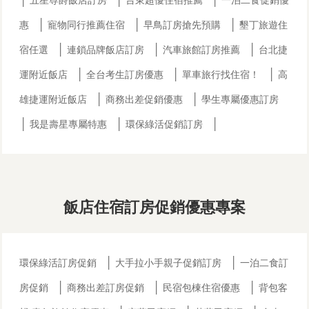
五星尊爵飯店訂房
台東超優住宿推薦
一泊二食促銷優
│
│
│
惠
寵物同行推薦住宿
早鳥訂房搶先預購
墾丁旅遊住
│
│
│
宿任選
連鎖品牌飯店訂房
汽車旅館訂房推薦
台北捷
│
│
│
運附近飯店
全台考生訂房優惠
單車旅行找住宿！
高
│
│
雄捷運附近飯店
商務出差促銷優惠
學生專屬優惠訂房
│
│
│
我是壽星專屬特惠
環保綠活促銷訂房
飯店住宿訂房促銷優惠專案
│
│
環保綠活訂房促銷
大手拉小手親子促銷訂房
一泊二食訂
│
│
│
房促銷
商務出差訂房促銷
民宿包棟住宿優惠
背包客