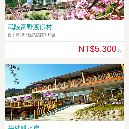
客
服
聯
絡
武陵富野渡假村
單
台中市和平區武陵路3-16號
NT$5,300
Line
起
線
上
客
服
紅
利
查
詢
梅林親水岸