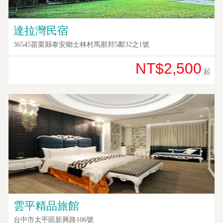
達拉灣民宿
36545苗栗縣泰安鄉士林村馬那邦5鄰32之1號
NT$2,500
起
雲平精品旅館
台中市太平區新興路106號