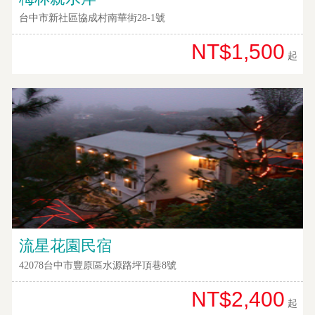
台中市新社區協成村南華街28-1號
訂
房
NT$1,500
起
Q&A
國
旅
卡
訂
房
請
款
流星花園民宿
收
42078台中市豐原區水源路坪頂巷8號
據
NT$2,400
合
起
作