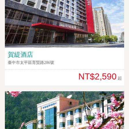
顧
客
滿
意
度
訂
賀緹酒店
單
臺中市太平區育賢路286號
管
理
NT$2,590
起
會
員
帳
戶