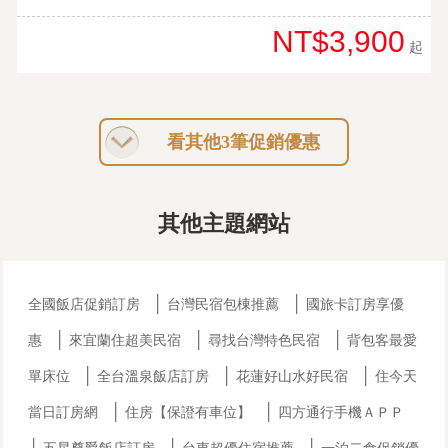
NT$3,900
起
看其他3筆促銷優惠
其他主題網站
│
│
全國飯店促銷訂房
台灣民宿包棟推薦
國旅卡訂房享優
│
│
│
惠
來宜蘭住超美民宿
尋找台灣特色民宿
背包客最愛
│
│
│
單床位
全台溫泉飯店訂房
花蓮好山水好民宿
住今天
│
│
當日訂房網
住房【保證有車位】
四方通行手機ＡＰＰ
│
│
│