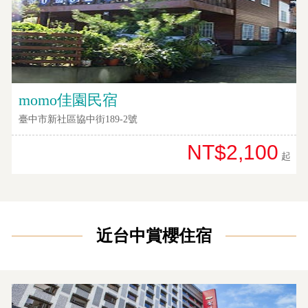
網
紅
帶
你
momo佳園民宿
玩
臺中市新社區協中街189-2號
NT$2,100
玩
起
樂
地
圖
顧
近台中賞櫻住宿
客
服
務