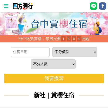
四
方
通
台中絕美賞櫻，每房只要
元起
1
5
0
0
行
訂
房
台
灣
我要搜尋
訂
房
新社｜賞櫻住宿
直