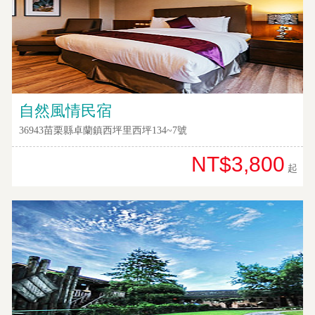
劃
商
品
宣
傳
自然風情民宿
36943苗栗縣卓蘭鎮西坪里西坪134~7號
NT$3,800
起