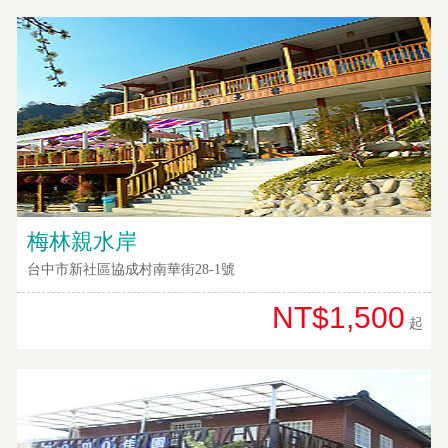
接
跟
飯
店
訂
房
HOT
特
梅林親水岸
色
民
台中市新社區協成村南華街28-1號
宿
NT$1,500
起
全
球
租
車